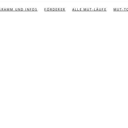
GRAMM UND INFOS
FÖRDERER
ALLE MUT-LÄUFE
MUT-T